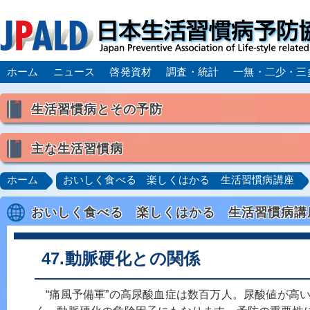
ホーム
ニュース
啓発資材
調査・統計
一無・二少・三
生活習慣病とその予防
生活習慣病とは
主な生活習慣病
喫煙
食生活
飲酒
身体活動・運動不足
高血圧
脂質異常症（高脂血症）
糖尿病
CK
ホーム
おいしく食べる 楽しくはかる 生活習慣病講座
肥満症／メタボリックシンドローム
動脈硬化
心
おいしく食べる 楽しくはかる 生活習慣病講
脂肪肝／NAFLD／NASH
アルコール肝疾患
CO
ロコモティブシンドローム／サルコペニア／フレイル
47.動脈硬化との関係
“痛風予備軍”の高尿酸血症は数百万人。尿酸値が高