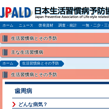
ホーム
ニュース
啓発資材
調査・統計
一無・二少・三
生活習慣病とその予防
生活習慣病とは
主な生活習慣病
喫煙
食生活
飲酒
身体活動・運動不足
高血圧
脂質異常症（高脂血症）
糖尿病
CK
ホーム
生活習慣病とその予防
肥満症／メタボリックシンドローム
動脈硬化
心
生活習慣病とその予防
脂肪肝／NAFLD／NASH
アルコール肝疾患
CO
ロコモティブシンドローム／サルコペニア／フレイル
歯周病
どんな病気？