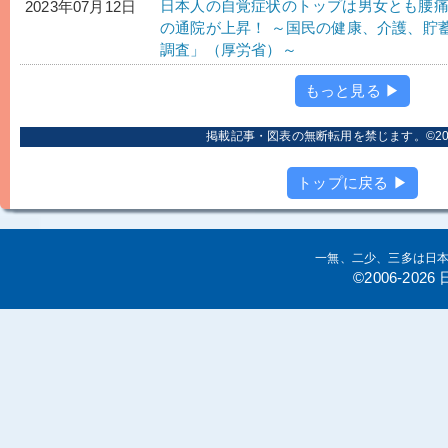
日本人の自覚症状のトップは男女とも腰
2023年07月12日
の通院が上昇！ ～国民の健康、介護、貯
調査」（厚労省）～
もっと見る ▶
掲載記事・図表の無断転用を禁じます。©2006
トップに戻る ▶
一無、二少、三多は日
©2006-20