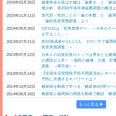
健康寿命を延ばす鍵は「歯磨き」と「健
2026年02月26日
徴分析 第20回中高年者縦断調査の概況
世代別・性別ごとの「歯の本数」と「歯周
2025年11月11日
「歯科疾患実態調査」より
5月31日は「世界禁煙デー」 ～今年のテ
2024年05月28日
を守ること」～
8020達成者が2人に1人、その一方で歯周
2023年07月21日
疾患実態調査」～
日本人の自覚症状のトップは男女とも腰
2023年07月12日
の通院が上昇！ ～国民の健康、介護、貯
調査」（厚労省）～
【全国生活習慣病予防月間講演会レポー
2018年02月14日
予防に共通するキーワードは？
糖尿病を動画で学べる「糖尿病3分間ラー
2014年10月02日
糖尿病と歯周病の関係を動画で解説 糖尿
2014年06月18日
もっと見る ▶