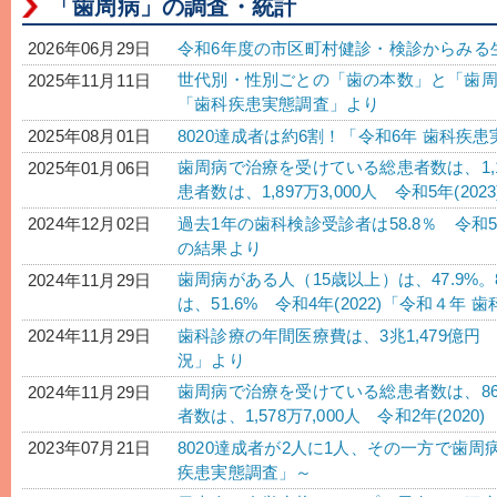
「歯周病」の調査・統計
令和6年度の市区町村健診・検診からみる
2026年06月29日
世代別・性別ごとの「歯の本数」と「歯周
2025年11月11日
「歯科疾患実態調査」より
8020達成者は約6割！「令和6年 歯科
2025年08月01日
歯周病で治療を受けている総患者数は、1,1
2025年01月06日
患者数は、1,897万3,000人 令和5年(2
過去1年の歯科検診受診者は58.8％ 令和5
2024年12月02日
の結果より
歯周病がある人（15歳以上）は、47.9%
2024年11月29日
は、51.6% 令和4年(2022)「令和４
歯科診療の年間医療費は、3兆1,479億円 
2024年11月29日
況」より
歯周病で治療を受けている総患者数は、860
2024年11月29日
者数は、1,578万7,000人 令和2年(202
8020達成者が2人に1人、その一方で歯周
2023年07月21日
疾患実態調査」～