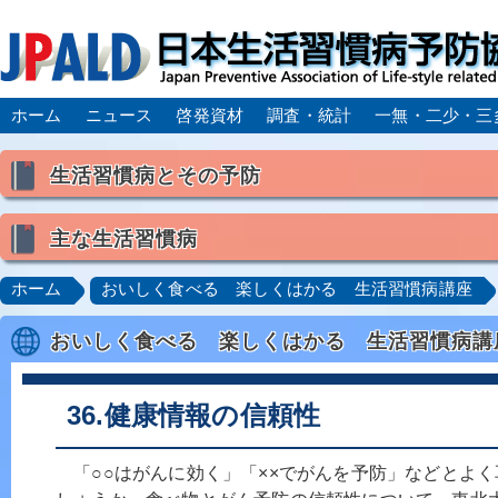
ホーム
ニュース
啓発資材
調査・統計
一無・二少・三
生活習慣病とその予防
生活習慣病とは
主な生活習慣病
喫煙
食生活
飲酒
身体活動・運動不足
高血圧
脂質異常症（高脂血症）
糖尿病
CK
ホーム
おいしく食べる 楽しくはかる 生活習慣病講座
肥満症／メタボリックシンドローム
動脈硬化
心
おいしく食べる 楽しくはかる 生活習慣病講
脂肪肝／NAFLD／NASH
アルコール肝疾患
CO
ロコモティブシンドローム／サルコペニア／フレイル
36.健康情報の信頼性
「○○はがんに効く」「××でがんを予防」などとよ