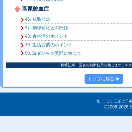
高尿酸血症
46. 尿酸とは
47. 動脈硬化との関係
48. 食生活のポイント
49. 生活習慣のポイント
50. 読者からの質問に答えて
掲載記事・図表の無断転用を禁じます。©2006
トップに戻る ▶
一無、二少、三多は日
©2006-20