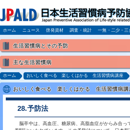
ホーム
ニュース
啓発資材
調査・統計
一無・二少・三
生活習慣病とその予防
生活習慣病とは
主な生活習慣病
喫煙
食生活
飲酒
身体活動・運動不足
高血圧
脂質異常症（高脂血症）
糖尿病
CK
ホーム
おいしく食べる 楽しくはかる 生活習慣病講座
肥満症／メタボリックシンドローム
動脈硬化
心
おいしく食べる 楽しくはかる 生活習慣病講
脂肪肝／NAFLD／NASH
アルコール肝疾患
CO
ロコモティブシンドローム／サルコペニア／フレイル
28.予防法
脳卒中は、高血圧、糖尿病、高脂血症がからみ合って