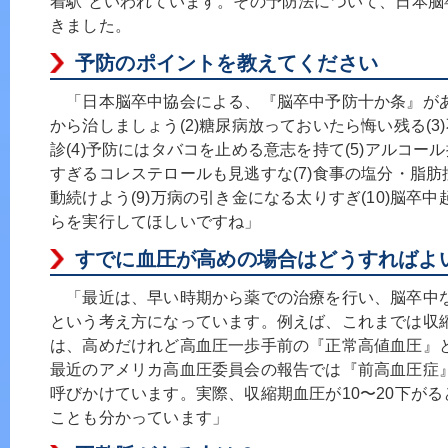
着駅”といわれています。その予防法について、日本脳
きました。
予防のポイントを教えてください
「日本脳卒中協会による、『脳卒中予防十か条』があり
から治しましょう(2)糖尿病放っておいたら悔い残る(
診(4)予防にはタバコを止める意志を持て(5)アルコール
すぎるコレステロールも見逃すな(7)食事の塩分・脂肪
動続けよう(9)万病の引き金になる太りすぎ(10)脳卒
らを実行してほしいですね」
すでに血圧が高めの場合はどうすればよ
「最近は、早い時期から薬での治療を行い、脳卒中
という考え方になっています。例えば、これまでは収縮期血
は、高めだけれど高血圧一歩手前の『正常高値血圧』
最近のアメリカ高血圧委員会の報告では『前高血圧症
呼びかけています。実際、収縮期血圧が10〜20下が
ことも分かっています」