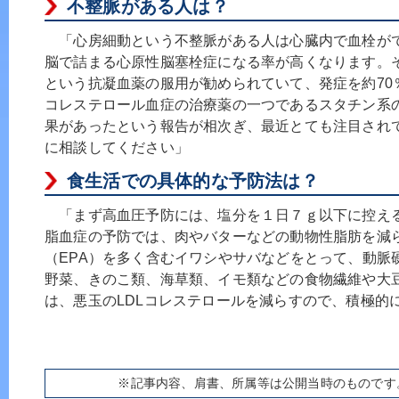
不整脈がある人は？
「心房細動という不整脈がある人は心臓内で血栓が
脳で詰まる心原性脳塞栓症になる率が高くなります。
という抗凝血薬の服用が勧められていて、発症を約70
コレステロール血症の治療薬の一つであるスタチン系
果があったという報告が相次ぎ、最近とても注目され
に相談してください」
食生活での具体的な予防法は？
「まず高血圧予防には、塩分を１日７ｇ以下に控え
脂血症の予防では、肉やバターなどの動物性脂肪を減
（EPA）を多く含むイワシやサバなどをとって、動脈
野菜、きのこ類、海草類、イモ類などの食物繊維や大
は、悪玉のLDLコレステロールを減らすので、積極的
※記事内容、肩書、所属等は公開当時のものです