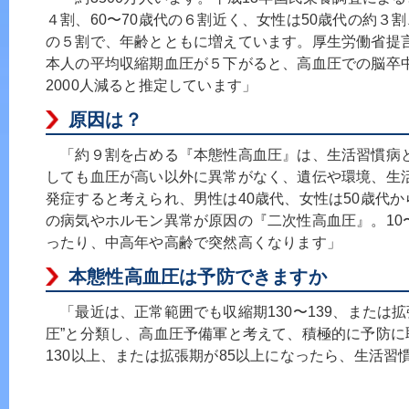
４割、60〜70歳代の６割近く、女性は50歳代の約３割
の５割で、年齢とともに増えています。厚生労働省提言
本人の平均収縮期血圧が５下がると、高血圧での脳卒中
2000人減ると推定しています」
原因は？
「約９割を占める『本態性高血圧』は、生活習慣病
しても血圧が高い以外に異常がなく、遺伝や環境、生
発症すると考えられ、男性は40歳代、女性は50歳代
の病気やホルモン異常が原因の『二次性高血圧』。10
ったり、中高年や高齢で突然高くなります」
本態性高血圧は予防できますか
「最近は、正常範囲でも収縮期130〜139、または拡張
圧”と分類し、高血圧予備軍と考えて、積極的に予防に
130以上、または拡張期が85以上になったら、生活習