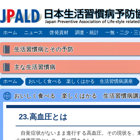
ホーム
ニュース
啓発資材
調査・統計
一無・二少・三
生活習慣病とその予防
生活習慣病とは
主な生活習慣病
喫煙
食生活
飲酒
身体活動・運動不足
高血圧
脂質異常症（高脂血症）
糖尿病
CK
ホーム
おいしく食べる 楽しくはかる 生活習慣病講座
肥満症／メタボリックシンドローム
動脈硬化
心
おいしく食べる 楽しくはかる 生活習慣病講
脂肪肝／NAFLD／NASH
アルコール肝疾患
CO
ロコモティブシンドローム／サルコペニア／フレイル
23.高血圧とは
自覚症状がないまま進行する高血圧。その現状を、