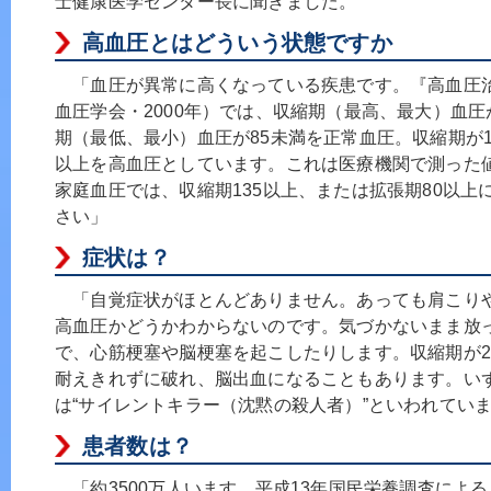
士健康医学センター長に聞きました。
高血圧とはどういう状態ですか
「血圧が異常に高くなっている疾患です。『高血圧
血圧学会・2000年）では、収縮期（最高、最大）血圧が
期（最低、最小）血圧が85未満を正常血圧。収縮期が1
以上を高血圧としています。これは医療機関で測った
家庭血圧では、収縮期135以上、または拡張期80以上
さい」
症状は？
「自覚症状がほとんどありません。あっても肩こり
高血圧かどうかわからないのです。気づかないまま放
で、心筋梗塞や脳梗塞を起こしたりします。収縮期が2
耐えきれずに破れ、脳出血になることもあります。い
は“サイレントキラー（沈黙の殺人者）”といわれてい
患者数は？
「約3500万人います。平成13年国民栄養調査による