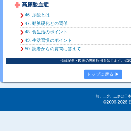
高尿酸血症
46. 尿酸とは
47. 動脈硬化との関係
48. 食生活のポイント
49. 生活習慣のポイント
50. 読者からの質問に答えて
掲載記事・図表の無断転用を禁じます。©2006
トップに戻る ▶
一無、二少、三多は日
©2006-20