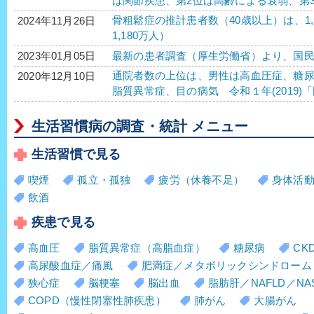
は関節疾患、第2位は高齢による衰弱、第
骨粗鬆症の推計患者数（40歳以上）は、1,
2024年11月26日
1,180万人）
最新の患者調査（厚生労働省）より、国
2023年01月05日
通院者数の上位は、男性は高血圧症、糖
2020年12月10日
脂質異常症、目の病気 令和１年(2019
生活習慣病の調査・統計 メニュー
生活習慣で見る
喫煙
孤立・孤独
疲労（休養不足）
身体活
飲酒
疾患で見る
高血圧
脂質異常症（高脂血症）
糖尿病
CK
高尿酸血症／痛風
肥満症／メタボリックシンドローム
狭心症
脳梗塞
脳出血
脂肪肝／NAFLD／NA
COPD（慢性閉塞性肺疾患）
肺がん
大腸がん