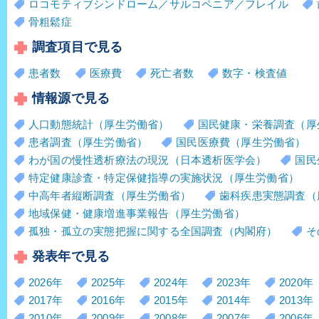
ロコモティブシンドローム／サルコペニア／フレイル
骨粗鬆症
調査項目で見る
患者数
医療費
死亡者数
数字・検査値
情報源で見る
人口動態統計（厚生労働省）
国民健康・栄養調査（厚
患者調査（厚生労働省）
国民医療費（厚生労働省）
わが国の慢性透析療法の現況（日本透析医学会）
国民
特定健康診査・特定保健指導の実施状況（厚生労働省）
中高年者縦断調査（厚生労働省）
歯科疾患実態調査（
地域保健・健康増進事業報告（厚生労働省）
孤独・孤立の実態把握に関する全国調査（内閣府）
そ
発表年で見る
2026年
2025年
2024年
2023年
2020年
2017年
2016年
2015年
2014年
2013年
2010年
2009年
2008年
2007年
2006年