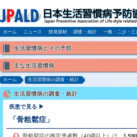
ホーム
ニュース
啓発資材
調査・統計
一無・二少・三
生活習慣病とその予防
生活習慣病とは
主な生活習慣病
喫煙
食生活
飲酒
身体活動・運動不足
高血圧
脂質異常症（高脂血症）
糖尿病
CK
ホーム
生活習慣病の調査・統計
肥満症／メタボリックシンドローム
動脈硬化
心
生活習慣病の調査・統計
脂肪肝／NAFLD／NASH
アルコール肝疾患
CO
ロコモティブシンドローム／サルコペニア／フレイル
疾患で見る ▶
「骨粗鬆症」
骨粗鬆症の推定患者数（40歳以上）は、
1,5