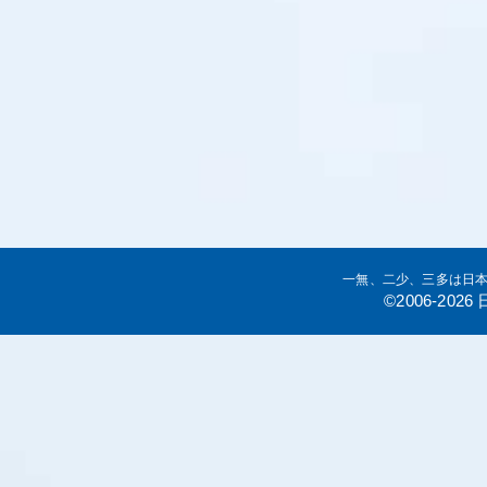
一無、二少、三多は日
©2006-20