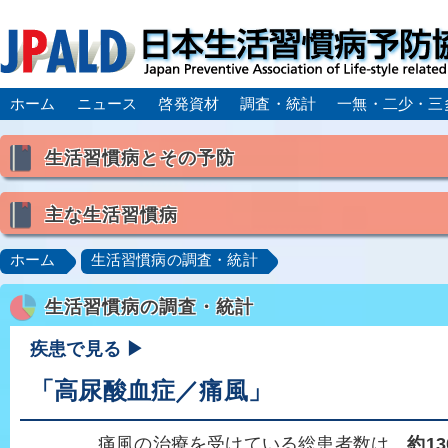
ホーム
ニュース
啓発資材
調査・統計
一無・二少・三
生活習慣病とその予防
生活習慣病とは
主な生活習慣病
喫煙
食生活
飲酒
身体活動・運動不足
高血圧
脂質異常症（高脂血症）
糖尿病
CK
ホーム
生活習慣病の調査・統計
肥満症／メタボリックシンドローム
動脈硬化
心
生活習慣病の調査・統計
脂肪肝／NAFLD／NASH
アルコール肝疾患
CO
ロコモティブシンドローム／サルコペニア／フレイル
疾患で見る ▶
「高尿酸血症／痛風」
痛風の治療を受けている総患者数は、
約1