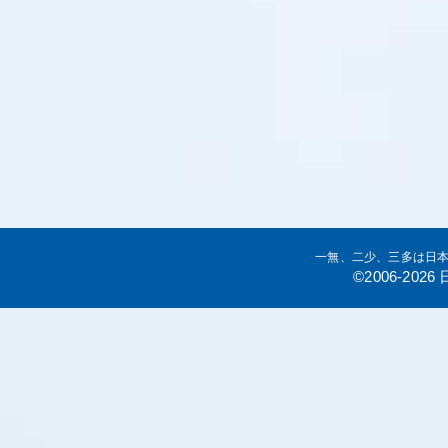
一無、二少、三多は日
©2006-20