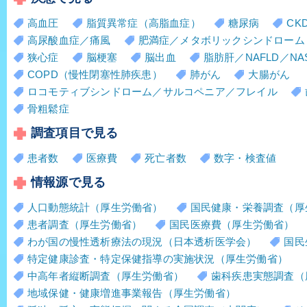
高血圧
脂質異常症（高脂血症）
糖尿病
CK
高尿酸血症／痛風
肥満症／メタボリックシンドローム
狭心症
脳梗塞
脳出血
脂肪肝／NAFLD／NA
COPD（慢性閉塞性肺疾患）
肺がん
大腸がん
ロコモティブシンドローム／サルコペニア／フレイル
骨粗鬆症
調査項目で見る
患者数
医療費
死亡者数
数字・検査値
情報源で見る
人口動態統計（厚生労働省）
国民健康・栄養調査（厚
患者調査（厚生労働省）
国民医療費（厚生労働省）
わが国の慢性透析療法の現況（日本透析医学会）
国民
特定健康診査・特定保健指導の実施状況（厚生労働省）
中高年者縦断調査（厚生労働省）
歯科疾患実態調査（
地域保健・健康増進事業報告（厚生労働省）