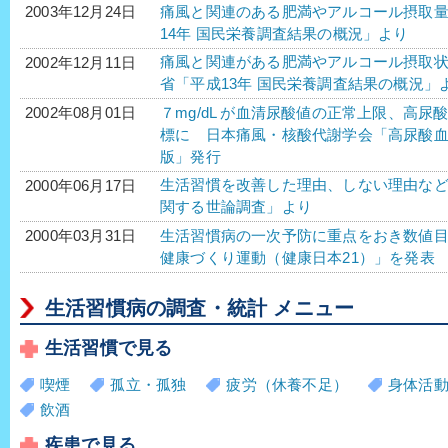
痛風と関連のある肥満やアルコール摂取
2003年12月24日
14年 国民栄養調査結果の概況」より
痛風と関連がある肥満やアルコール摂取
2002年12月11日
省「平成13年 国民栄養調査結果の概況」
７mg/dL が血清尿酸値の正常上限、高尿酸
2002年08月01日
標に 日本痛風・核酸代謝学会「高尿酸血
版」発行
生活習慣を改善した理由、しない理由な
2000年06月17日
関する世論調査」より
生活習慣病の一次予防に重点をおき数値目
2000年03月31日
健康づくり運動（健康日本21）」を発表
生活習慣病の調査・統計 メニュー
生活習慣で見る
喫煙
孤立・孤独
疲労（休養不足）
身体活
飲酒
疾患で見る