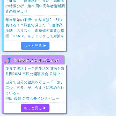
「健診」 健康感が「良い」高齢者
の特徴分析 第20回中高年者縦断調
査の概況より
年末年始の不摂生の結果は2～3月に
表れる！？調査で見えた「9連休高
血糖」のリスク 血糖値の重要な指
標「HbA1c」をチェックして対策を
もっと見る ▶
トピックス＆オピニオン
少食で腸活！ー全国生活習慣病予防
月間2024 市民公開講演会 公開中！
自分で自分の健康を守る～『一無、
二少、三多』が、今まさに求められ
ている～
池田 義雄 名誉会長インタビュー
もっと見る ▶