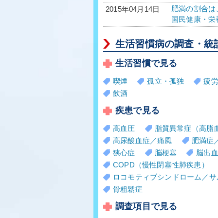
肥満の割合は
2015年04月14日
国民健康・栄
生活習慣病の調査・統
生活習慣で見る
喫煙
孤立・孤独
疲
飲酒
疾患で見る
高血圧
脂質異常症（高脂
高尿酸血症／痛風
肥満症
狭心症
脳梗塞
脳出
COPD（慢性閉塞性肺疾患）
ロコモティブシンドローム／サ
骨粗鬆症
調査項目で見る