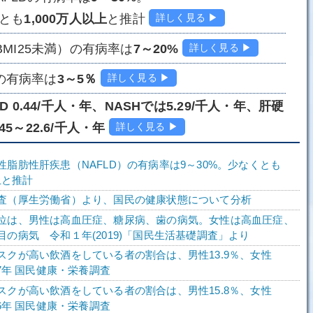
とも
1,000万人以上
と推計
詳しく見る ▶
BMI25未満）の有病率は
7～20%
詳しく見る ▶
Hの有病率は
3～5％
詳しく見る ▶
LD 0.44/千人・年、NASHでは5.29/千人・年、肝硬
45～22.6/千人・年
詳しく見る ▶
性脂肪性肝疾患（NAFLD）の有病率は9～30%。少なくとも
上と推計
査（厚生労働省）より、国民の健康状態について分析
位は、男性は高血圧症、糖尿病、歯の病気。女性は高血圧症、
目の病気 令和１年(2019)「国民生活基礎調査」より
スクが高い飲酒をしている者の割合は、男性13.9％、女性
27年 国民健康・栄養調査
スクが高い飲酒をしている者の割合は、男性15.8％、女性
26年 国民健康・栄養調査