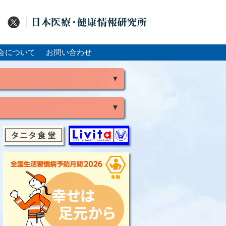
会について
お問い合わせ
▼
▼
風
脳出血
大腸がん
骨粗鬆症