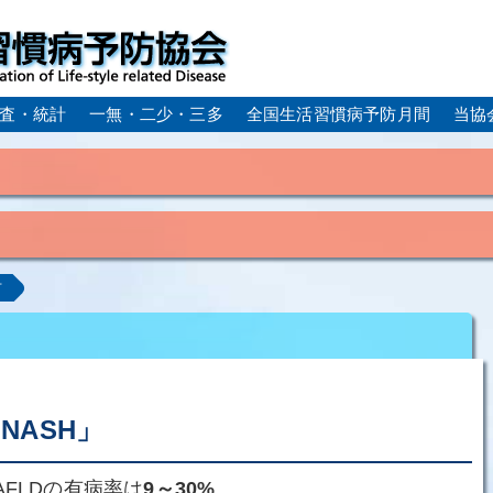
査・統計
一無・二少・三多
全国生活習慣病予防月間
当協
身体活動・運動不足
疲労（休養不足）
孤立・孤独
血症）
糖尿病
CKD（慢性腎臓病）
高尿酸血症／痛
計
ーム
動脈硬化
心筋梗塞
狭心症
脳梗塞
アルコール肝疾患
COPD（慢性閉塞性肺疾患）
肺がん
ルコペニア／フレイル
歯周病
NASH」
AFLDの有病率は
9～30%
。