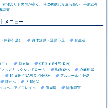
、女性よりも男性が高く、特に40歳代が最も高い 平成25年
養調査
計 メニュー
労（休養不足）
身体活動・運動不足
食生活
血症）
糖尿病
CKD（慢性腎臓病）
／メタボリックシンドローム
動脈硬化
心筋梗塞
血
脂肪肝／NAFLD／NASH
アルコール性肝炎
肺がん
大腸がん
ルコペニア／フレイル
歯周病
睡眠障害