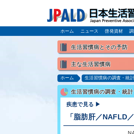
ホーム
ニュース
啓発資材
調
生活習慣病とその予防
生活習慣病とは
主な生活習慣病
喫煙
食生活
飲酒
高血圧
脂質異常症（高脂
ホーム
生活習慣病の調査・統
肥満症／メタボリックシンドロ
生活習慣病の調査・統計
脂肪肝／NAFLD／NASH
ロコモティブシンドローム／サ
疾患で見る ▶
「脂肪肝／NAFLD／
N