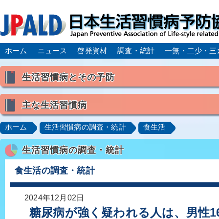
ホーム
ニュース
啓発資材
調査・統計
一無・二少・三
生活習慣病とその予防
生活習慣病とは
主な生活習慣病
喫煙
食生活
飲酒
身体活動・運動不足
高血圧
脂質異常症（高脂血症）
糖尿病
CK
ホーム
生活習慣病の調査・統計
食生活
肥満症／メタボリックシンドローム
動脈硬化
心
生活習慣病の調査・統計
脂肪肝／NAFLD／NASH
アルコール肝疾患
CO
ロコモティブシンドローム／サルコペニア／フレイル
食生活の調査・統計
2024年12月02日
糖尿病が強く疑われる人は、男性16.