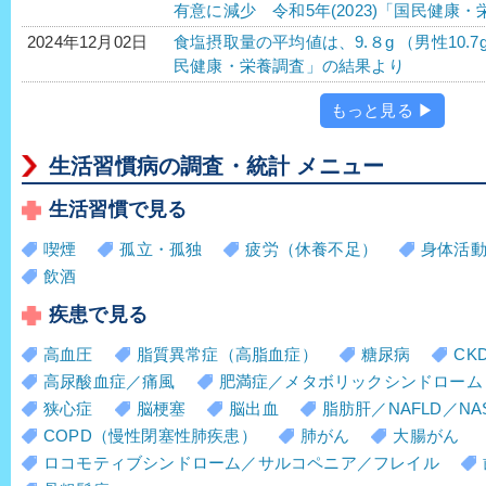
有意に減少 令和5年(2023)「国民健康
食塩摂取量の平均値は、9.８g （男性10.7g
2024年12月02日
民健康・栄養調査」の結果より
もっと見る ▶
生活習慣病の調査・統計 メニュー
生活習慣で見る
喫煙
孤立・孤独
疲労（休養不足）
身体活
飲酒
疾患で見る
高血圧
脂質異常症（高脂血症）
糖尿病
CK
高尿酸血症／痛風
肥満症／メタボリックシンドローム
狭心症
脳梗塞
脳出血
脂肪肝／NAFLD／NA
COPD（慢性閉塞性肺疾患）
肺がん
大腸がん
ロコモティブシンドローム／サルコペニア／フレイル