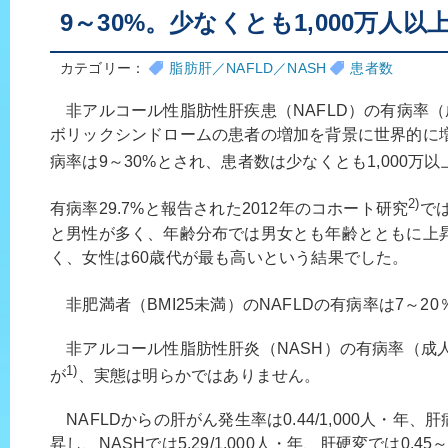
9～30%。少なくとも1,000万人以
カテゴリー：
脂肪肝／NAFLD／NASH
患者数
非アルコール性脂肪性肝疾患（NAFLD）の有病率
ボリックシンドロームの患者の増加を背景に世界的に
病率は9～30%とされ、患者数は少なくとも1,000万
2)
有病率29.7%と報告された2012年のコホート研究
では
と男性が多く、年齢分布では男女とも年齢とともに上昇
く、女性は60歳代が最も高いという結果でした。
非肥満者（BMI25未満）のNAFLDの有病率は7～2
非アルコール性脂肪性肝炎（NASH）の有病率（成人
1)
が
、実態は明らかではありません。
NAFLDからの肝がん発生率は0.44/1,000人・年
昇し、NASHでは5.29/1,000人・年、肝硬変では0.4