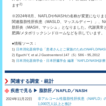
2)
ます
※2024年8月、NAFLDやNASHの名称が変更になり
関連脂肪性肝疾患（MASLD、マッスルディー）」、N
肪肝炎（MASH、マッシュ」となりました。代謝異常
肥満/メタボリックシンドロームなどを示しています。
●情報ソース：
1)
日本消化器病学会「患者さんとご家族のためのNAFLD/NASH
2) Eguchl Y, et al.J Gastroenterol.147（5）586－95,2012
3)
日本消化器病学会・日本肝臓学会 編著「NAFLD/NASH診療
関連する調査・統計
疾患で見る ▶ 脂肪肝／NAFLD／NASH
非アルコール性脂肪性肝疾患（NAFLD）
2024年11月22日
1,000万人以上と推計