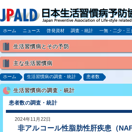
ホーム
ニュース
啓発資材
調査・統計
一無・二少・三
生活習慣病とその予防
生活習慣病とは
主な生活習慣病
喫煙
食生活
飲酒
身体活動・運動不足
高血圧
脂質異常症（高脂血症）
糖尿病
CK
ホーム
生活習慣病の調査・統計
患者数
肥満症／メタボリックシンドローム
動脈硬化
心
生活習慣病の調査・統計
脂肪肝／NAFLD／NASH
アルコール肝疾患
CO
ロコモティブシンドローム／サルコペニア／フレイル
患者数の調査・統計
2024年11月22日
非アルコール性脂肪性肝疾患（NA