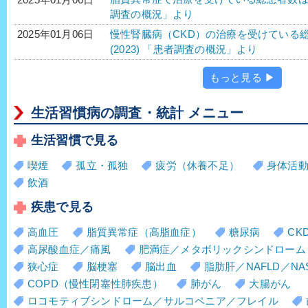
調査の概況」より
慢性腎臓病（CKD）の治療を受けている総患
2025年01月06日
(2023) 「患者調査の概況」より
もっと見る ▶
生活習慣病の調査・統計 メニュー
生活習慣で見る
喫煙
孤立・孤独
疲労（休養不足）
身体活
飲酒
疾患で見る
高血圧
脂質異常症（高脂血症）
糖尿病
CK
高尿酸血症／痛風
肥満症／メタボリックシンドローム
狭心症
脳梗塞
脳出血
脂肪肝／NAFLD／NA
COPD（慢性閉塞性肺疾患）
肺がん
大腸がん
ロコモティブシンドローム／サルコペニア／フレイル