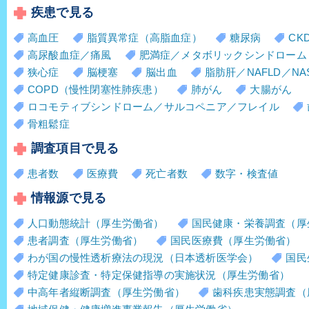
疾患で見る
高血圧
脂質異常症（高脂血症）
糖尿病
CK
高尿酸血症／痛風
肥満症／メタボリックシンドローム
狭心症
脳梗塞
脳出血
脂肪肝／NAFLD／NA
COPD（慢性閉塞性肺疾患）
肺がん
大腸がん
ロコモティブシンドローム／サルコペニア／フレイル
骨粗鬆症
調査項目で見る
患者数
医療費
死亡者数
数字・検査値
情報源で見る
人口動態統計（厚生労働省）
国民健康・栄養調査（厚
患者調査（厚生労働省）
国民医療費（厚生労働省）
わが国の慢性透析療法の現況（日本透析医学会）
国民
特定健康診査・特定保健指導の実施状況（厚生労働省）
中高年者縦断調査（厚生労働省）
歯科疾患実態調査（