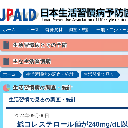
ホーム
ニュース
啓発資材
調査・統計
一無・二少・三
生活習慣病とその予防
生活習慣病とは
主な生活習慣病
喫煙
食生活
飲酒
身体活動・運動不足
高血圧
脂質異常症（高脂血症）
糖尿病
CK
ホーム
生活習慣病の調査・統計
生活習慣で見る
肥満症／メタボリックシンドローム
動脈硬化
心
生活習慣病の調査・統計
脂肪肝／NAFLD／NASH
アルコール肝疾患
CO
ロコモティブシンドローム／サルコペニア／フレイル
生活習慣で見るの調査・統計
2024年09月06日
総コレステロール値が240mg/dL以