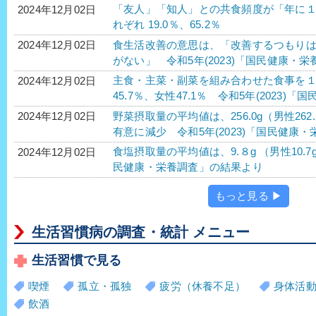
「友人」「知人」との共食頻度が「年に
2024年12月02日
れぞれ 19.0％、65.2％
食生活改善の意思は、「改善するつもり
2024年12月02日
がない」 令和5年(2023)「国民健康・
主食・主菜・副菜を組み合わせた食事を
2024年12月02日
45.7％、女性47.1％ 令和5年(2023)
野菜摂取量の平均値は、256.0g（男性262.
2024年12月02日
有意に減少 令和5年(2023)「国民健康
食塩摂取量の平均値は、9.８g （男性10.7g
2024年12月02日
民健康・栄養調査」の結果より
もっと見る ▶
生活習慣病の調査・統計 メニュー
生活習慣で見る
喫煙
孤立・孤独
疲労（休養不足）
身体活
飲酒