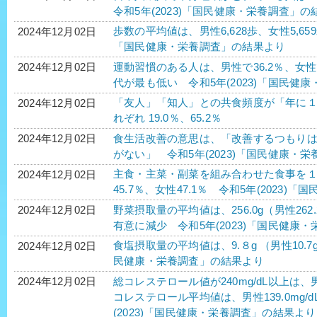
令和5年(2023)「国民健康・栄養調査」の
歩数の平均値は、男性6,628歩、女性5,65
2024年12月02日
「国民健康・栄養調査」の結果より
運動習慣のある人は、男性で36.2％、女性で
2024年12月02日
代が最も低い 令和5年(2023)「国民健
「友人」「知人」との共食頻度が「年に
2024年12月02日
れぞれ 19.0％、65.2％
食生活改善の意思は、「改善するつもり
2024年12月02日
がない」 令和5年(2023)「国民健康・
主食・主菜・副菜を組み合わせた食事を
2024年12月02日
45.7％、女性47.1％ 令和5年(2023)
野菜摂取量の平均値は、256.0g（男性262.
2024年12月02日
有意に減少 令和5年(2023)「国民健康
食塩摂取量の平均値は、9.８g （男性10.7g
2024年12月02日
民健康・栄養調査」の結果より
総コレステロール値が240mg/dL以上は、男性
2024年12月02日
コレステロール平均値は、男性139.0mg/dL
(2023)「国民健康・栄養調査」の結果より