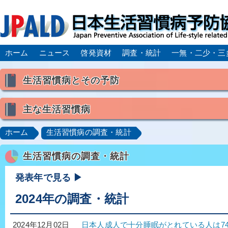
ホーム
ニュース
啓発資材
調査・統計
一無・二少・三
生活習慣病とその予防
生活習慣病とは
主な生活習慣病
喫煙
食生活
飲酒
身体活動・運動不足
高血圧
脂質異常症（高脂血症）
糖尿病
CK
ホーム
生活習慣病の調査・統計
肥満症／メタボリックシンドローム
動脈硬化
心
生活習慣病の調査・統計
脂肪肝／NAFLD／NASH
アルコール肝疾患
CO
ロコモティブシンドローム／サルコペニア／フレイル
発表年で見る ▶
2024年の調査・統計
日本人成人で十分睡眠がとれている人は74
2024年12月02日