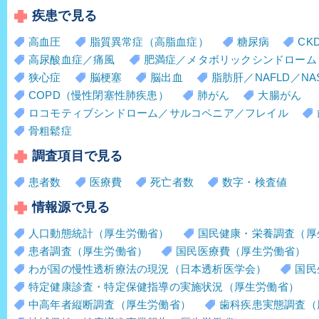
疾患で見る
高血圧
脂質異常症（高脂血症）
糖尿病
CK
高尿酸血症／痛風
肥満症／メタボリックシンドローム
狭心症
脳梗塞
脳出血
脂肪肝／NAFLD／NA
COPD（慢性閉塞性肺疾患）
肺がん
大腸がん
ロコモティブシンドローム／サルコペニア／フレイル
骨粗鬆症
調査項目で見る
患者数
医療費
死亡者数
数字・検査値
情報源で見る
人口動態統計（厚生労働省）
国民健康・栄養調査（厚
患者調査（厚生労働省）
国民医療費（厚生労働省）
わが国の慢性透析療法の現況（日本透析医学会）
国民
特定健康診査・特定保健指導の実施状況（厚生労働省）
中高年者縦断調査（厚生労働省）
歯科疾患実態調査（