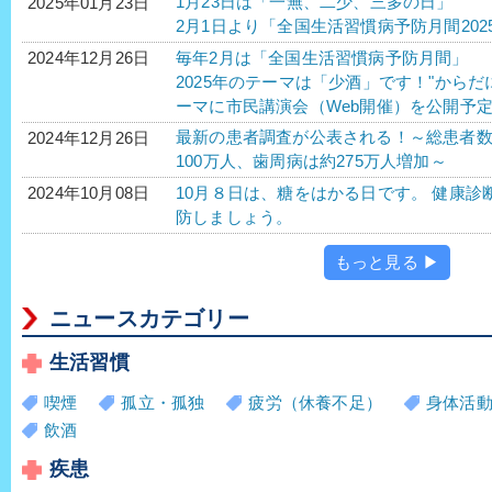
1月23日は「一無、二少、三多の日」
2025年01月23日
2月1日より「全国生活習慣病予防月間202
毎年2月は「全国生活習慣病予防月間」
2024年12月26日
2025年のテーマは「少酒」です！"から
ーマに市民講演会（Web開催）を公開予
最新の患者調査が公表される！～総患者
2024年12月26日
100万人、歯周病は約275万人増加～
10月８日は、糖をはかる日です。 健康
2024年10月08日
防しましょう。
もっと見る ▶
ニュースカテゴリー
生活習慣
喫煙
孤立・孤独
疲労（休養不足）
身体活
飲酒
疾患