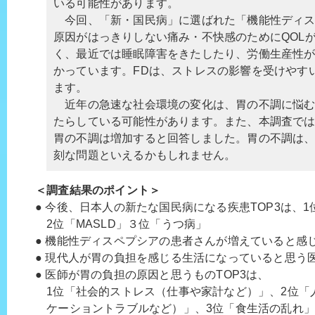
いる可能性があります。
今回、「新・国民病」に選ばれた「機能性ディス
原因がはっきりしない痛み・不快感のためにQOL
く、最近では睡眠障害をきたしたり、労働生産性
かっています。FDは、ストレスの影響を受けやす
ます。
近年の急速な社会環境の変化は、胃の不調に悩む
たらしている可能性があります。また、本調査で
胃の不調は増加すると回答しました。胃の不調は
刻な問題といえるかもしれません。
＜調査結果のポイント＞
● 今後、日本人の新たな国民病になる疾患TOP3は、
2位「MASLD」３位「うつ病」
● 機能性ディスペプシアの患者さんが増えていると感じ
● 現代人が胃の負担を感じる生活になっていると思う医師
● 医師が胃の負担の原因と思うものTOP3は、
1位「社会的ストレス（仕事や家計など）」、2位「
ケーショントラブルなど）」、3位「食生活の乱れ