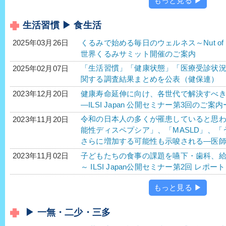
もっと見る ▶
生活習慣 ▶ 食生活
くるみで始める毎日のウェルネス～Nut of Choice
2025年03月26日
世界くるみサミット開催のご案内
「生活習慣」「健康状態」「医療受診状
2025年02月07日
関する調査結果まとめを公表（健保連）
健康寿命延伸に向け、各世代で解決すべ
2023年12月20日
―ILSI Japan 公開セミナー第3回のご案内
令和の日本人の多くが罹患していると思わ
2023年11月20日
能性ディスペプシア」、「MASLD」、「う
さらに増加する可能性も示唆される―医師
子どもたちの食事の課題を嚥下・歯科、
2023年11月02日
～ ILSI Japan公開セミナー第2回 レポー
もっと見る ▶
▶ 一無・二少・三多