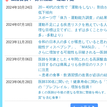
20～40代の女性で「運動をしない」割合
2024年10月24日
低下傾向
スポーツ庁「体力・運動能力調査」の結
運動不足による疾患リスクを抱えている人が
2024年07月18日
理な目標は立てずに、まずは歩くことか
多』-多動より）
令和の日本人の多くが罹患していると思わ
2023年11月20日
能性ディスペプシア」、「MASLD」、「う
さらに増加する可能性も示唆される―医師
医師を対象とした４年間にわたる高尿酸
2023年07月06日
注目するのは痛風よりも合併症のリスク
に注意
～患者の食事・飲酒習慣の改善が必須の
医師330名に聞いた！健康寿命に関わる「
2023年06月28日
の「プレフレイル」増加を指摘！
多くの医師が今後の更なる増加に警鐘を鳴らす。
質"を含む食事！