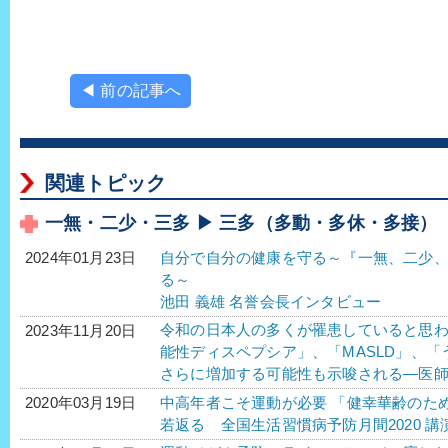
◀ 前の記事へ
関連トピック
一無・二少・三多 ▶ 三多（多動・多休・多接）
自分で自分の健康を守る～『一無、二少
2024年01月23日
る～
池田 義雄 名誉会長インタビュー
令和の日本人の多くが罹患していると思わ
2023年11月20日
能性ディスペプシア」、「MASLD」、「う
さらに増加する可能性も示唆される―医師
中高年者こそ運動が必要 「健幸華齢のた
2020年03月19日
若返る 全国生活習慣病予防月間2020 講演