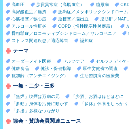
高血圧
脂質異常症（高脂血症）
糖尿病
CK
高尿酸血症／痛風
肥満症／メタボリックシンドローム
心筋梗塞／狭心症
脳梗塞／脳出血
脂肪肝／NAFL
アルコール性肝炎
COPD（慢性閉塞性肺疾患）
骨粗鬆症／ロコモティブシンドローム／サルコペニア
ストレス関連疾患／適応障害
認知症
テーマ
オーダーメイド医療
セルフケア
セルフメディケ
健康食品
健診・保健指導
厚生労働省の調査
抗加齢（アンチエイジング）
生活習慣病の医療費
一無・二少・三多
「無煙」喫煙は万病の元
「少酒」お酒はほどほどに
「多動」身体を活発に動かす
「多休」休養をしっかり
「多接」多様なつながり
協会・賛助会員関連ニュース