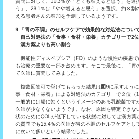
質問に対して、10.3％が「とても増えると思う」を選択
う」、28.1％は「やや増えると思う」を選択。約８
える患者さんの増加を予測しているようです。
9.「胃の不調」のセルフケアで効果的な対処法につい
自己対処法の「食事・食材・栄養」カテゴリーで2位（
漢方薬よりも高い割合
機能性ディスペプシア（FD）のような慢性の疾患で
も治療の重要な一部を占めます。そこで最後に、「胃
て医師に質問してみました。
複数回答可で挙げてもらった結果は
図9
に示すよう
事・食材・栄養」による対処法のカテゴリーで２位（1
一般的には腸に効くというイメージのある乳酸菌です
医師が少なくないようです。なお、原因を特定できな
状のためにQOLが低下している状態に対しては漢方薬
の質問でも15.4％の医師が胃の不調のセルフケアと
に次いで多いという結果でした。