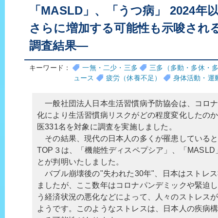
「MASLD」、「うつ病」 2024
さらに増加する可能性も示唆される
調査結果―
キーワード：
一無・二少・三多
三多（多動・多休・
ュース
疲労（休養不足）
身体活動・運
一般社団法人日本生活習慣病予防協会は、コロナ
化により生活習慣病リスクがどの程度変化したの
医331名を対象に調査を実施しました。
その結果、現代の日本人の多くが罹患していると
TOP３は、「機能性ディスペプシア」、「MASL
とが判明いたしました。
バブル崩壊後の"失われた30年"、日本はストレ
ましたが、ここ数年はコロナパンデミックや緊迫
う経済状況の悪化などによって、人々のストレス
ようです。このようなストレスは、日本人の疾病