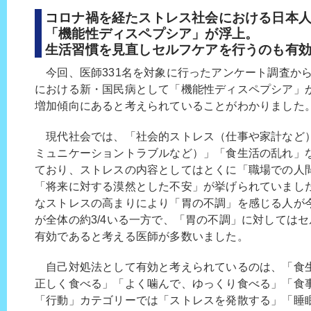
コロナ禍を経たストレス社会における日本
「機能性ディスペプシア」が浮上。
生活習慣を見直しセルフケアを行うのも有
今回、医師331名を対象に行ったアンケート調査か
における新・国民病として「機能性ディスペプシア」
増加傾向にあると考えられていることがわかりました
現代社会では、「社会的ストレス（仕事や家計など
ミュニケーショントラブルなど）」「食生活の乱れ」
ており、ストレスの内容としてはとくに「職場での人
「将来に対する漠然とした不安」が挙げられていまし
なストレスの高まりにより「胃の不調」を感じる人が
が全体の約3/4いる一方で、「胃の不調」に対しては
有効であると考える医師が多数いました。
自己対処法として有効と考えられているのは、「食
正しく食べる」「よく噛んで、ゆっくり食べる」「食
「行動」カテゴリーでは「ストレスを発散する」「睡