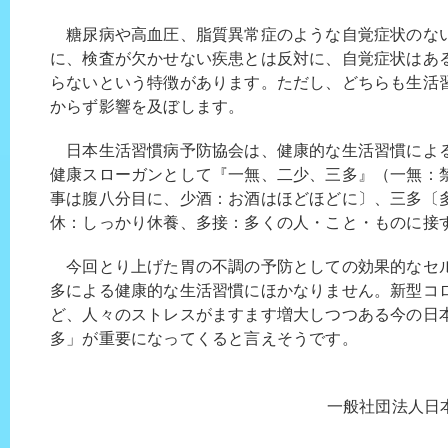
糖尿病や高血圧、脂質異常症のような自覚症状のな
に、検査が欠かせない疾患とは反対に、自覚症状はあ
らないという特徴があります。ただし、どちらも生活
からず影響を及ぼします。
日本生活習慣病予防協会は、健康的な生活習慣によ
健康スローガンとして『一無、二少、三多』（一無：
事は腹八分目に、少酒：お酒はほどほどに〕、三多〔
休：しっかり休養、多接：多くの人・こと・ものに接
今回とり上げた胃の不調の予防としての効果的なセ
多による健康的な生活習慣にほかなりません。新型コ
ど、人々のストレスがますます増大しつつある今の日
多」が重要になってくると言えそうです。
一般社団法人日