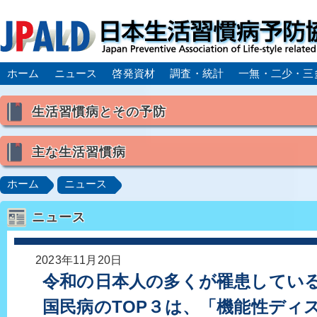
ホーム
ニュース
啓発資材
調査・統計
一無・二少・三
生活習慣病とその予防
生活習慣病とは
主な生活習慣病
喫煙
食生活
飲酒
身体活動・運動不足
高血圧
脂質異常症（高脂血症）
糖尿病
CK
ホーム
ニュース
肥満症／メタボリックシンドローム
動脈硬化
心
ニュース
脂肪肝／NAFLD／NASH
アルコール肝疾患
CO
ロコモティブシンドローム／サルコペニア／フレイル
2023年11月20日
令和の日本人の多くが罹患している
国民病のTOP３は、「機能性ディ