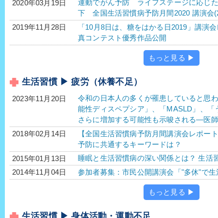
運動でがん予防 ライフステージに応じ
2020年03月19日
下 全国生活習慣病予防月間2020 講演会(2
「10月8日は、糖をはかる日2019」講演
2019年11月28日
真コンテスト優秀作品公開
もっと見る ▶
生活習慣 ▶ 疲労（休養不足）
令和の日本人の多くが罹患していると思わ
2023年11月20日
能性ディスペプシア」、「MASLD」、「う
さらに増加する可能性も示唆される―医師
【全国生活習慣病予防月間講演会レポー
2018年02月14日
予防に共通するキーワードは？
睡眠と生活習慣病の深い関係とは？ 生活習
2015年01月13日
参加者募集：市民公開講演会「"多休"で
2014年11月04日
もっと見る ▶
生活習慣 ▶ 身体活動・運動不足