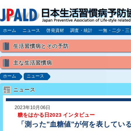
ホーム
ニュース
啓発資材
調査・統計
一無・二少・三
生活習慣病とその予防
生活習慣病とは
主な生活習慣病
喫煙
食生活
飲酒
身体活動・運動不足
高血圧
脂質異常症（高脂血症）
糖尿病
CK
ホーム
ニュース
肥満症／メタボリックシンドローム
動脈硬化
心
ニュース
脂肪肝／NAFLD／NASH
アルコール肝疾患
CO
ロコモティブシンドローム／サルコペニア／フレイル
2023年10月06日
糖をはかる日2023 インタビュー
「測った"血糖値"が何を表してい