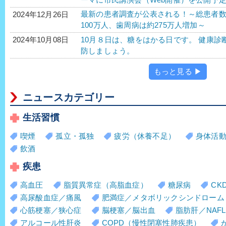
最新の患者調査が公表される！～総患者
2024年12月26日
100万人、歯周病は約275万人増加～
10月８日は、糖をはかる日です。 健康
2024年10月08日
防しましょう。
もっと見る ▶
ニュースカテゴリー
生活習慣
喫煙
孤立・孤独
疲労（休養不足）
身体活
飲酒
疾患
高血圧
脂質異常症（高脂血症）
糖尿病
CK
高尿酸血症／痛風
肥満症／メタボリックシンドローム
心筋梗塞／狭心症
脳梗塞／脳出血
脂肪肝／NAFL
アルコール性肝炎
COPD（慢性閉塞性肺疾患）