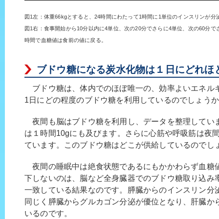
図1左：体重66kgとすると、24時間にわたって1時間に1単位のインスリンが
図1右：食事開始から10分以内に4単位、次の20分でさらに4単位、次の60分
時間で血糖値は食前の値に戻る。
ブドウ糖になる炭水化物は１日にどれほ
ブドウ糖は、体内でのほぼ唯一の、効率よいエネル
1日にどの程度のブドウ糖を利用しているのでしょう
夜間も脳はブドウ糖を利用し、データを整理してい
は１時間10gにも及びます。さらに心筋や呼吸筋は夜
ています。このブドウ糖はどこが供給しているのでし
夜間の睡眠中は絶食状態であるにもかかわらず血糖
下しないのは、脳など全身臓器でのブドウ糖取り込み
一致している結果なのです。膵臓からのインスリン分
同じく膵臓からグルカゴン分泌が優位となり、肝臓か
いるのです。