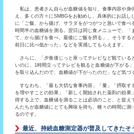
私は、患者さん自らが血糖値を知り、食事内容や身
え、多くの方々にSMBGをお勧めし、具体的にお話し
に「ご飯、から揚げ、サラダをがつがつと急いで食べ
時間半の血糖値を測る。翌日は同じ食メニューで、「
て、から揚げを食べ、最後にご飯を摂る」、そうする
前日に比べ低かった」などを実感してもらえます。
さらに、「夕食後じっと座ってテレビなど観ている
いのに、1時間立ってテレビを観ると血糖値が下がる
を取り込んだので、血糖値が下がったのだ」など気づ
すなわち、「最も大切な食事内容」「量」「摂取す
を増やすことの効果」「新しく開始された薬剤の効果
得する上で、血糖値を測ることは必須のこと、と捉え
んたちが血糖値にとても興味を持ち、種々の時間に測
るのです。
最近、持続血糖測定器が普及してきたそ