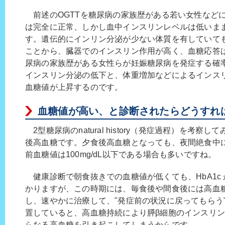
前述のOGTTを糖尿病の家族歴がある若い女性など
は完全に正常、しかし血中インスリンレベルは低いま
す。遺伝的にインリン分泌が少ない体質を有していて
ことから、臓器でのインスリン作用が高く、血糖応答
尿病の家族歴がある女性らが妊娠糖尿病を発症する確
インスリン分泌の低下と、体重増加などによるインス
血糖値が上昇するのです。
血糖値が高い、と診断されたらどうすれ
2型糖尿病のnatural history（発症過程）を考
後高血糖です。夕食後高血糖となっても、夜間絶食中
前血糖値は100mg/dL以下である場合も多いですね。
健康診断で朝食抜きでの血糖値が低くても、HbA1c 
かりますが、この時期には、毎食後や間食後には高血
し、速やかに治療して、"発症前の状況に戻ってもらう
置していると、高血糖持続により膵β細胞のインスリ
らなる高血糖を引き起こしてしまうからです。