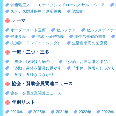
骨粗鬆症／ロコモティブシンドローム／サルコペニア
ストレス関連疾患／適応障害
認知症
テーマ
オーダーメイド医療
セルフケア
セルフメディケ
健康食品
健診・保健指導
厚生労働省の調査
抗加齢（アンチエイジング）
生活習慣病の医療費
一無・二少・三多
「無煙」喫煙は万病の元
「少酒」お酒はほどほどに
「多動」身体を活発に動かす
「多休」休養をしっかり
「多接」多様なつながり
協会・賛助会員関連ニュース
協会・会員企業関連ニュース
年別リスト
2026年
2025年
2024年
2023年
2022年