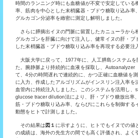
時間のランニング時にも血糖値が不変で安定している
率、筋肉を中心とした末梢臓器・ブドウ糖取り込み率
グルカゴン分泌率を緻密に測定し解明しました。
さらに膵摘出イヌの門脈に留置したカニューラから
グルカゴンを肝臓に向けて注入し、健常イヌの肝・ブ
した末梢臓器・ブドウ糖取り込み率を再現する必要注
大阪大学に戻って、1977年に、人工膵島システムを
た。腕静脈より持続的に血液を採取し、Autoanalyze
て、4分の時間遅れで連続的に、かつ正確に血糖値を
に入力、作成したアルゴリズムがインスリン注入率を
血管内に持続注入しました。このシステムを活用し、stableiso
glucose tracer dilution法により、肝・ブドウ
筋・ブドウ糖取り込み率、ならびにこれらを制御する
動態をヒトで計測しました。
その結果は
図１
に示すように、ヒトでもイヌでの値
の成績は、海外の先生方の間でも高く評価され、よく