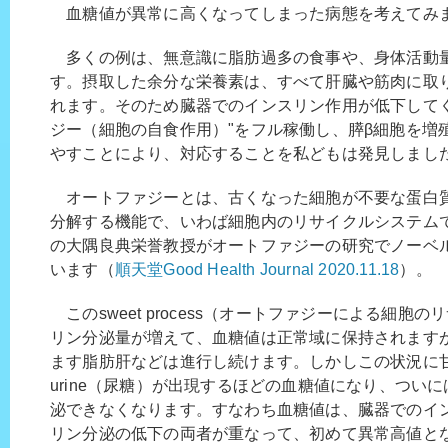
血糖値が異常に高くなってしまった病態を考えてみ
多くの例は、無意識に脂肪過多の食事や、身体活動
す。摂取した余分な栄養素は、すべて肝臓や筋肉に取
れます。そのため臓器でのインスリン作用が低下してく
ジー（細胞の自食作用）"をフル稼働し、膵β細胞を増
やすことにより、対応することを私どもは発見しまし
オートファジーとは、古くなった細胞が不要な蛋白
分解する機能で、いわば細胞内のリサイクルシステムで
の大隅良典栄誉教授がオートファジーの研究でノーベ
います（
順天堂Good Health Journal 2020.11.18
）。
このsweet process（オートファジーによる細胞
リン分泌量が増えて、血糖値は正常域に保持されます
ます脂肪肝などは進行し続けます。しかしこの状況に甘え
urine（尿糖）が出現するほどの血糖値になり、つい
泌できなくなります。すなわち血糖値は、臓器でのイ
リン分泌の低下の両者が重なって、初めて異常高値と