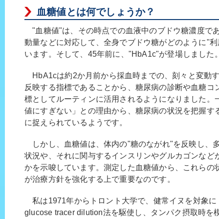
血糖値とは何でしょうか？
"血糖値"は、その時点での血液中のブドウ糖濃度で
動量などに対応して、全身でブドウ糖がどのように"利
います。そして、45年前に、"HbA1c"が登場しました
HbA1cは約2か月前から採血時までの、刻々と変動
反映する指標であることから、糖尿病の診断や血糖コ
標としてルーティンに活用されるようになりました。
値にすぎない」との理由から、糖尿病の状況を把握す
に捉えられているようです。
しかし、血糖値は、体内の"糖のながれ"を反映し、
状況や、それに関与するインスリンやグルカゴンなど
かを示唆しています。測定した血糖値から、これらの状
が治療方針を強化する上で重要なのです。
私は1971年からトロント大学で、健常イヌを対象に radiois
glucose tracer dilution法を駆使し、タンパク