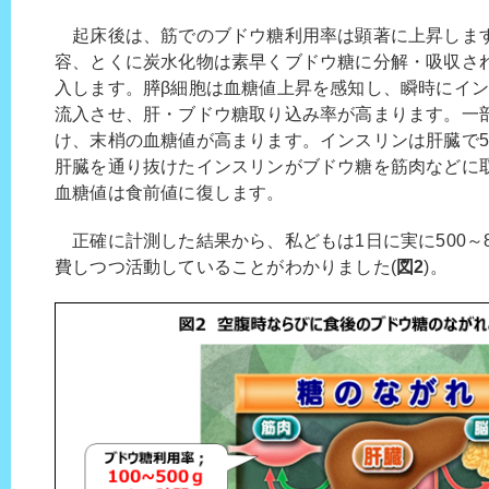
起床後は、筋でのブドウ糖利用率は顕著に上昇しま
容、とくに炭水化物は素早くブドウ糖に分解・吸収さ
入します。膵β細胞は血糖値上昇を感知し、瞬時にイ
流入させ、肝・ブドウ糖取り込み率が高まります。一
け、末梢の血糖値が高まります。インスリンは肝臓で5
肝臓を通り抜けたインスリンがブドウ糖を筋肉などに
血糖値は食前値に復します。
正確に計測した結果から、私どもは1日に実に500～8
費しつつ活動していることがわかりました(
図2
)。