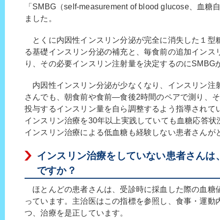
「SMBG（self-measurement of blood gluc
ました。
とくに内因性インスリン分泌が完全に消失した１型糖
る基礎インスリン分泌の補充と、毎食前の追加インス
り、その必要インスリン注射量を決定するのにSMBG
内因性インスリン分泌が少なくなり、インスリン注射
さんでも、朝食前や食前―食後2時間のペアで測り、
投与するインスリン量を自ら調整するよう指導されて
インスリン治療を30年以上実践していても血糖応答状
インスリン治療による低血糖も経験しない患者さんが
インスリン治療をしていない患者さんは
ですか？
ほとんどの患者さんは、受診時に採血した際の血糖値と
っています。主治医はこの指標を参照し、食事・運動
つ、治療を是正しています。