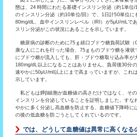
態は、24 時間にわたる基礎インスリン分泌（約1単位
のインスリン分泌（約10単位/回）で、1日計50単位
80mg/dL、血中インスリンレベル（IRI）が5μU/m
スリン分泌がこの状況にあることを示しています。
糖尿病の診断のために75ｇ経口ブドウ糖負荷試験（O
康な人にこれを行った場合、75ｇものブドウ糖を液状
にブドウ糖が流入しても、肝・ブドウ糖取り込み率が
180mg/dL以上になることはありません。負荷後30
速やかに50μU/ml以上にまで高まっていますが、こ
示しています。
私どもは膵β細胞が血糖値の高さだけではなく、その
インスリンを分泌していることを証明しました。すな
やかに多く分泌し高血糖を防止する、血糖値下降時に
の後の低血糖を防ごうとしてくれているのです。
では、どうして血糖値は異常に高くなる