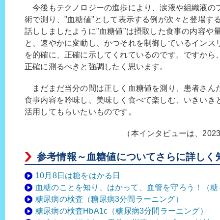
今後もテクノロジーの進歩により、涙液や組織液の
術で測り、"血糖値"として表示する例が次々と登場す
話ししましたように"血糖値"は摂取した食事の内容や
と、速やかに変動し、かつそれを制御しているインス
を的確に、正確に示してくれているのです。ですから、
正確に測るべきと強調したく思います。
まだまだ当分の間は正しく血糖値を測り、患者さん
食事内容を吟味し、美味しく食べて楽しむ、いきいき
活用してもらいたいものです。
（本インタビューは、202
参考情報～血糖値についてさらに詳しく
10月8日は糖をはかる日
血糖のことを知り、はかって、血管を守ろう！（糖をは
糖尿病の検査（糖尿病3分間ラーニング）
糖尿病の検査HbA1c（糖尿病3分間ラーニング）