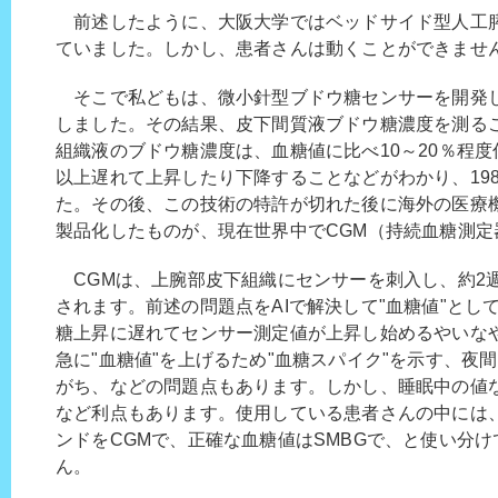
前述したように、大阪大学ではベッドサイド型人工
ていました。しかし、患者さんは動くことができませ
そこで私どもは、微小針型ブドウ糖センサーを開発
しました。その結果、皮下間質液ブドウ糖濃度を測る
組織液のブドウ糖濃度は、血糖値に比べ10～20％程度
以上遅れて上昇したり下降することなどがわかり、1982
た。その後、この技術の特許が切れた後に海外の医療
製品化したものが、現在世界中でCGM（持続血糖測定
CGMは、上腕部皮下組織にセンサーを刺入し、約2週
されます。前述の問題点をAIで解決して"血糖値"とし
糖上昇に遅れてセンサー測定値が上昇し始めるやいな
急に"血糖値"を上げるため"血糖スパイク"を示す、夜
がち、などの問題点もあります。しかし、睡眠中の値
など利点もあります。使用している患者さんの中には、
ンドをCGMで、正確な血糖値はSMBGで、と使い分
ん。