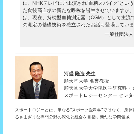
に、NHKテレビにご出演され"血糖スパイク"とい
た食後高血糖の新たな呼称を誕生させていますが
は、現在、持続型血糖測定器（CGM）として主流
の測定の基礎技術を確立されたお話も登場してい
一般社団法人
河盛 隆造 先生
順天堂大学 名誉教授
順天堂大学大学院医学研究科・
スポートロジーセンター センタ
スポートロジーとは、単なる"スポーツ医科学"ではなく、身
るさまざまな専門分野の深化と統合を目指す新たな学問領域