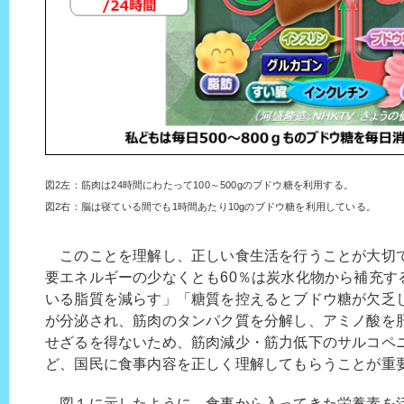
図2左：筋肉は24時間にわたって100～500gのブドウ糖を利用する。
図2右：脳は寝ている間でも1時間あたり10gのブドウ糖を利用している。
このことを理解し、正しい食生活を行うことが大切
要エネルギーの少なくとも60％は炭水化物から補充す
いる脂質を減らす」「糖質を控えるとブドウ糖が欠乏
が分泌され、筋肉のタンパク質を分解し、アミノ酸を
せざるを得ないため、筋肉減少・筋力低下のサルコペ
ど、国民に食事内容を正しく理解してもらうことが重
図１に示したように、食事から入ってきた栄養素を