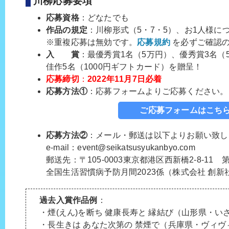
川柳応募要項
応募資格
：どなたでも
作品の規定
：川柳形式（5・7・5）、お1人様に
※重複応募は無効です。
応募規約
を必ずご確認
入 賞
：最優秀賞1名（5万円）、優秀賞3名（
佳作5名（1000円ギフトカード）を贈呈！
応募締切
：
2022年11月7日必着
応募方法①
：応募フォームよりご応募ください。
ご応募フォームはこ
応募方法②
：メール・郵送は以下よりお願い致し
e-mail：event@seikatsusyukanbyo.com
郵送先：〒105-0003東京都港区西新橋2-8-11
全国生活習慣病予防月間2023係（株式会社 創新
過去入賞作品例
：
・煙(えん)を断ち 健康長寿と 縁結び（山形県・いさ
・長生きは あなた次第の 禁煙で（兵庫県・ヴィヴ