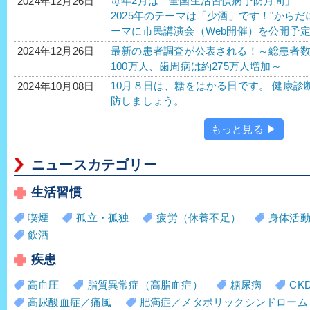
毎年2月は「全国生活習慣病予防月間」
2024年12月26日
2025年のテーマは「少酒」です！"から
ーマに市民講演会（Web開催）を公開予
最新の患者調査が公表される！～総患者
2024年12月26日
100万人、歯周病は約275万人増加～
10月８日は、糖をはかる日です。 健康
2024年10月08日
防しましょう。
もっと見る ▶
ニュースカテゴリー
生活習慣
喫煙
孤立・孤独
疲労（休養不足）
身体活
飲酒
疾患
高血圧
脂質異常症（高脂血症）
糖尿病
CK
高尿酸血症／痛風
肥満症／メタボリックシンドローム