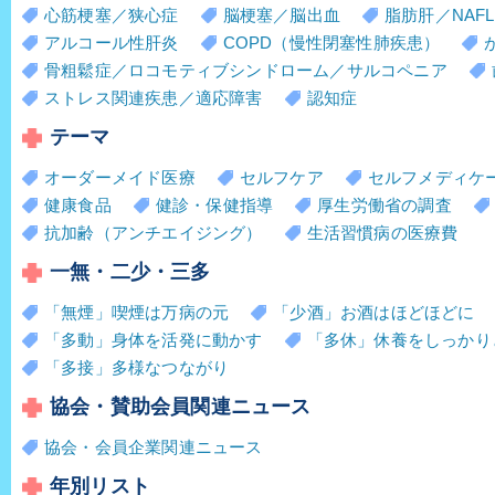
心筋梗塞／狭心症
脳梗塞／脳出血
脂肪肝／NAFL
アルコール性肝炎
COPD（慢性閉塞性肺疾患）
骨粗鬆症／ロコモティブシンドローム／サルコペニア
ストレス関連疾患／適応障害
認知症
テーマ
オーダーメイド医療
セルフケア
セルフメディケ
健康食品
健診・保健指導
厚生労働省の調査
抗加齢（アンチエイジング）
生活習慣病の医療費
一無・二少・三多
「無煙」喫煙は万病の元
「少酒」お酒はほどほどに
「多動」身体を活発に動かす
「多休」休養をしっかり
「多接」多様なつながり
協会・賛助会員関連ニュース
協会・会員企業関連ニュース
年別リスト