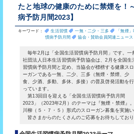
たと地球の健康のために禁煙を！～
病予防月間2023】
キーワード：
生活習慣
一無・二少・三多
「無煙」
慣病予防月間
協会・賛助会員関連ニュース
毎年2月は「全国生活習慣病予防月間」です。一
社団法人日本生活習慣病予防協会は、2月を全国生
習慣病予防月間と定め、当協会が標榜する健康ス
ーガンである一無、二少、三多（無煙・禁煙、少
食、少酒、多動、多休、多接）の普及啓発活動を
っています。
第13回目を迎える「全国生活習慣病予防月間
2023」（2023年2月）のテーマは『無煙・禁煙』
川柳（５・７・５）形式のスローガン募集を実施
皆さまからのたくさんのご応募をお待ちしており
全国生活習慣病予防月間2023テーマ