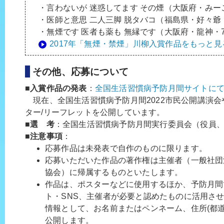
・言わないが 迷惑してます その煙（大阪府・みー
・医師と意思 二人三脚 脱タバコ（福島県・好々爺・
・無煙です 医者も薬も 無縁です（大阪府・龍神・7
2017年「無煙・禁煙」川柳入賞作品をもっと見
その他、応募について
■
入賞作品の発表
：
全国生活習慣病予防月間サイトに
現在、全国生活習慣病予防月間2022市民公開講演会
ター/リーフレットを公開しています。
■
選 考
：全国生活習慣病予防月間実行委員会（役員
■
注意事項
：
応募作品は未発表で自作のものに限ります。
応募いただいた作品の著作権は主催者（一般社団
協会）に帰属するものといたします。
作品は、ポスターなどに使用するほか、予防月間
ト・SNS、主催者が必要と認めたものに活用さ
情報として、お名前またはペンネーム、住所(都
公開します。