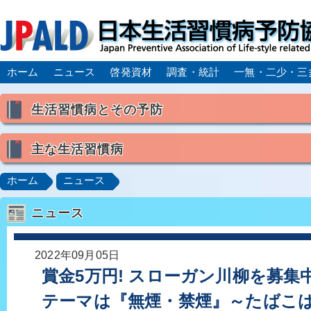
ホーム
ニュース
啓発資材
調査・統計
一無・二少・三
生活習慣病とその予防
生活習慣病とは
主な生活習慣病
喫煙
食生活
飲酒
身体活動・運動不足
高血圧
脂質異常症（高脂血症）
糖尿病
CK
ホーム
ニュース
肥満症／メタボリックシンドローム
動脈硬化
心
ニュース
脂肪肝／NAFLD／NASH
アルコール肝疾患
CO
ロコモティブシンドローム／サルコペニア／フレイル
2022年09月05日
賞金5万円! スローガン川柳を募集
テーマは『無煙・禁煙』～たばこ