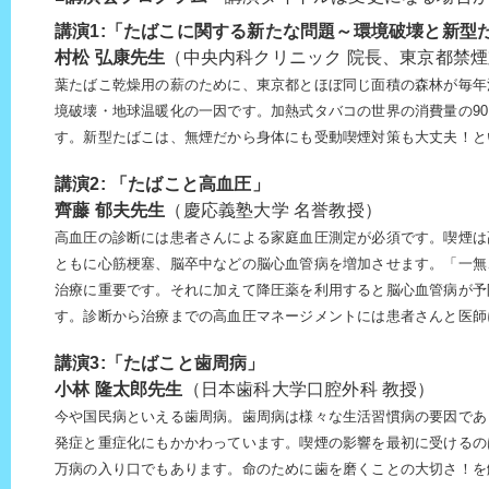
講演1:「たばこに関する新たな問題～環境破壊と新型
村松 弘康先生
（中央内科クリニック 院長、東京都禁
葉たばこ乾燥用の薪のために、東京都とほぼ同じ面積の森林が毎年
境破壊・地球温暖化の一因です。加熱式タバコの世界の消費量の9
す。新型たばこは、無煙だから身体にも受動喫煙対策も大丈夫！と
講演2: 「たばこと高血圧」
齊藤 郁夫先生
（慶応義塾大学 名誉教授）
高血圧の診断には患者さんによる家庭血圧測定が必須です。喫煙は
ともに心筋梗塞、脳卒中などの脳心血管病を増加させます。「一無
治療に重要です。それに加えて降圧薬を利用すると脳心血管病が予
す。診断から治療までの高血圧マネージメントには患者さんと医師
講演3:「たばこと歯周病」
小林 隆太郎先生
（日本歯科大学口腔外科 教授）
今や国民病といえる歯周病。歯周病は様々な生活習慣病の要因であ
発症と重症化にもかかわっています。喫煙の影響を最初に受けるの
万病の入り口でもあります。命のために歯を磨くことの大切さ！を