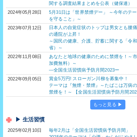
関する調査結果まとめを公表（健保連）
5月31日は「世界禁煙デー」 ～今年のテ
2024年05月28日
を守ること」～
日本人の自覚症状のトップは男女とも腰
2023年07月12日
の通院が上昇！
～国民の健康、介護、貯蓄に関する「令
省）～
あなたと地球の健康のために禁煙を！～
2022年11月08日
加費無料）～
―全国生活習慣病予防月間2023ー
賞金5万円! スローガン川柳を募集中！
2022年09月05日
テーマは『無煙・禁煙』～たばこは万病
禁煙を！～ 【全国生活習慣病予防月間202
もっと見る ▶
▶ 生活習慣
毎年2月は「全国生活習慣病予防月間」
2025年02月10日
2025年のテーマは「少酒～からだにやさ