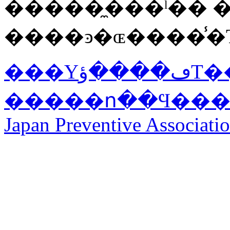
�����̼���ˡ��
���Υڡ����ؤΤ��䤤�礻
�����ո��Ϥ�����ޤǤ��󤻤�����������Copyri
Japan Preventive Association