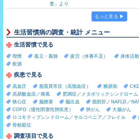
査」より
もっと見る ▶
生活習慣病の調査・統計 メニュー
生活習慣で見る
喫煙
孤立・孤独
疲労（休養不足）
身体活
飲酒
疾患で見る
高血圧
脂質異常症（高脂血症）
糖尿病
CK
高尿酸血症／痛風
肥満症／メタボリックシンドローム
狭心症
脳梗塞
脳出血
脂肪肝／NAFLD／NA
COPD（慢性閉塞性肺疾患）
肺がん
大腸がん
ロコモティブシンドローム／サルコペニア／フレイル
骨粗鬆症
調査項目で見る