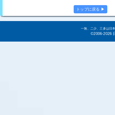
トップに戻る ▶
一無、二少、三多は日
©2006-20