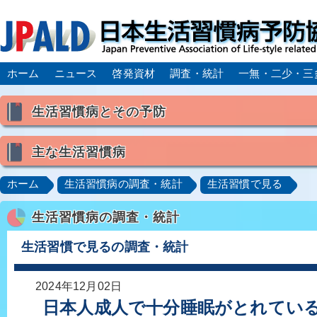
ホーム
ニュース
啓発資材
調査・統計
一無・二少・三
生活習慣病とその予防
生活習慣病とは
主な生活習慣病
喫煙
食生活
飲酒
身体活動・運動不足
高血圧
脂質異常症（高脂血症）
糖尿病
CK
ホーム
生活習慣病の調査・統計
生活習慣で見る
肥満症／メタボリックシンドローム
動脈硬化
心
生活習慣病の調査・統計
脂肪肝／NAFLD／NASH
アルコール肝疾患
CO
ロコモティブシンドローム／サルコペニア／フレイル
生活習慣で見るの調査・統計
2024年12月02日
日本人成人で十分睡眠がとれている人