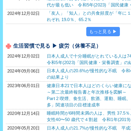
代が最も低い 令和5年(2023)「国民健
「友人」「知人」との共食頻度が「年に
2024年12月02日
れぞれ 19.0％、65.2％
もっと見る ▶
生活習慣で見る ▶ 疲労（休養不足）
日本人成人で十分睡眠がとれている人は74
2024年12月02日
令和5年(2023)「国民健康・栄養調査」の
日本人成人の20.6%が慢性的な不眠 令和4
2024年09月06日
の結果より
健康日本21で日本人はどのくらい健康に
2023年06月01日
～第二次最終報告書と年次推移を図解～
Part 2 喫煙、食生活、飲酒、運動、睡
多」関連項目の目標達成率
睡眠時間が6時間未満の人は、男性 37.5％、
2020年12月14日
女性40〜50 歳代で４割超 令和1年(20
日本人成人の21.7%が慢性的な不眠 平成3
2020年05月20日